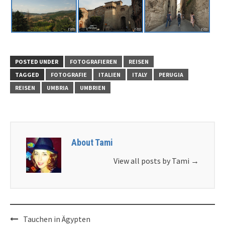
POSTED UNDER
FOTOGRAFIEREN
REISEN
TAGGED
FOTOGRAFIE
ITALIEN
ITALY
PERUGIA
REISEN
UMBRIA
UMBRIEN
About Tami
View all posts by Tami
→
Tauchen in Ägypten