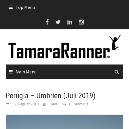
Skip
Top Menu
to
content
Main Menu
Perugia – Umbrien (Juli 2019)
15. August 2019
Tami
1 Comment